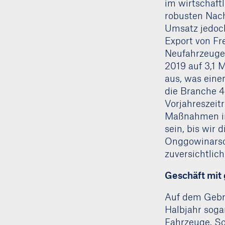
im wirtschaftl
robusten Nach
Umsatz jedoch
Export von Fr
Neufahrzeugen
2019 auf 3,1 
aus, was eine
die Branche 4
Vorjahreszeit
Maßnahmen in 
sein, bis wir
Onggowinarso,
zuversichtlich
Geschäft mit
Auf dem Gebr
Halbjahr soga
Fahrzeuge. So