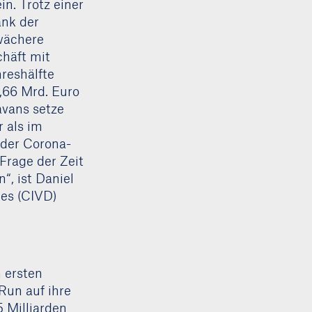
in. Trotz einer
ank der
wächere
chäft mit
reshälfte
,66 Mrd. Euro
avans setze
 als im
 der Corona-
Frage der Zeit
“, ist Daniel
es (CIVD)
 ersten
Run auf ihre
 Milliarden