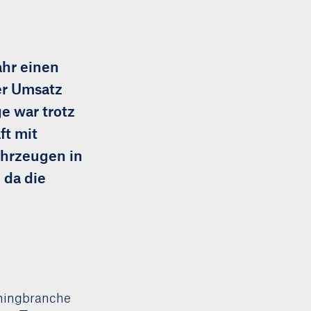
ahr einen
er Umsatz
e war trotz
ft mit
hrzeugen in
 da die
aningbranche