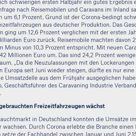
ich schwierigen ersten Halbjahr ein gutes Ergebnis e
frage nach Reisemobilen und Caravans im Inland s
 um 6,1 Prozent. Grund ist der Corona-bedingt sch
eizeitfahrzeugen aus deutscher Produktion. Das Ges
 ging um 12,6 Prozent verglichen mit der ersten Jah
Milliarden Euro zurück. Reisemobile machten davon 2
m Minus von 10,3 Prozent entspricht. Mit neuen Car
42 Millionen Euro um. Das sind 24,2 Prozent weniger
raum. „Da die Neuzulassungen mit den Lockerungen
Europa seit Juni wieder steigen, dürfte es nur eine 
 die Umsatzdelle aus dem Frühjahr ausgeglichen haben
 Geschäftsführer des Caravaning Industrie Verband
.
 gebrauchten Freizeitfahrzeugen wächst
auchtmarkt in Deutschland konnten die Umsätze im
r wachsen. Durch Corona erlebte die Branche einen 
 setze der Fachhandel zwischen Januar und Juni 2,15