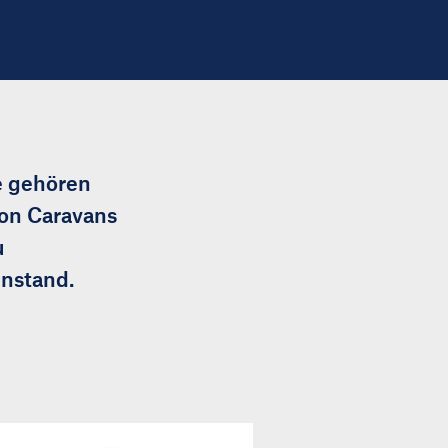
e gehören
von Caravans
u
nstand.