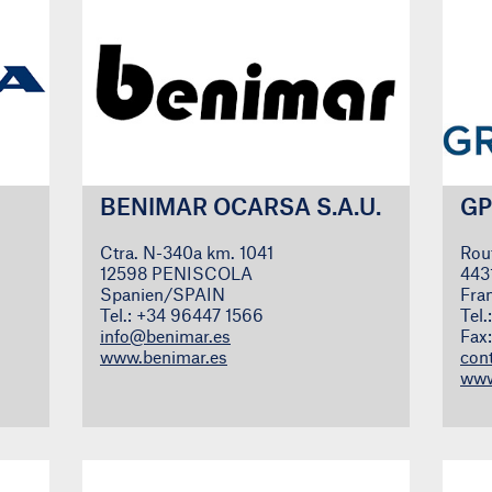
BENIMAR OCARSA S.A.U.
GP
Ctra. N-340a km. 1041
Rou
12598 PENISCOLA
443
Spanien/SPAIN
Fra
Tel.: +34 96447 1566
Tel
info@benimar.es
Fax
www.benimar.es
con
www