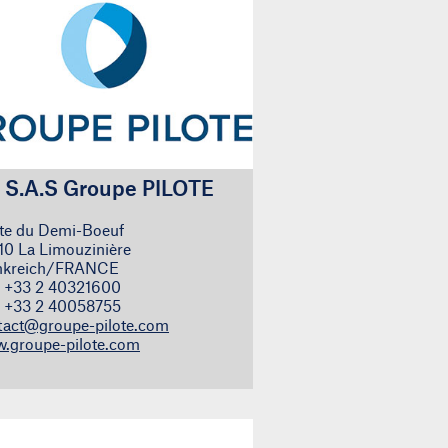
 S.A.S Groupe PILOTE
te du Demi-Boeuf
10 La Limouzinière
nkreich/FRANCE
.: +33 2 40321600
: +33 2 40058755
tact@groupe-pilote.com
.groupe-pilote.com