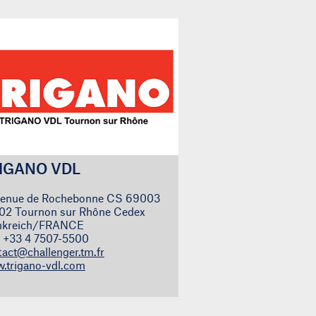
IGANO VDL
venue de Rochebonne CS 69003
02 Tournon sur Rhône Cedex
nkreich/FRANCE
.: +33 4 7507-5500
tact@challenger.tm.fr
.trigano-vdl.com