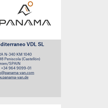
diterraneo VDL SL
A N-340 KM 1040
98 Peniscola (Castellón)
nien/SPAIN
.: +34 964 9099-01
lo@panama-van.com
.panama-van.de