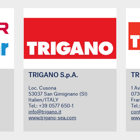
TRIGANO S.p.A.
TR
Loc. Cusona
1 A
53037 San Gimignano (SI)
073
Italien/ITALY
Fra
Tel.: +39 0577 650-1
Tel
info@trigano.it
con
www.trigano-sea.com
www