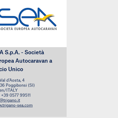
A S.p.A. - Società
ropea Autocaravan a
cio Unico
Val d’Aosta, 4
36 Poggibonsi (SI)
lien/ITALY
: +39 0577 99511
@trigano.it
.trigano-sea.com