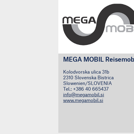
MEGA MOBIL Reisemob
Kolodvorska ulica 31b
2310 Slovenska Bistrica
Slowenien/SLOVENIA
Tel.: +386 40 665437
info@megamobil.si
www.megamobil.si