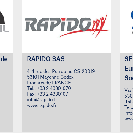
ile
RAPIDO SAS
SE
Eu
414 rue des Perrouins CS 20019
53101 Mayenne Cedex
So
Frankreich/FRANCE
Tel.: +33 2 43301070
Via 
Fax: +33 2 43301071
530
info@rapido.fr
Ita
www.rapido.fr
Tel.
info
www