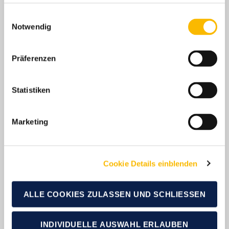
Einwilligungsauswahl
Notwendig
PLZ Gebiet 2
Präferenzen
Statistiken
PLZ Gebiet 3
Marketing
Cookie Details einblenden
PLZ Gebiet 4
ALLE COOKIES ZULASSEN UND SCHLIESSEN
INDIVIDUELLE AUSWAHL ERLAUBEN