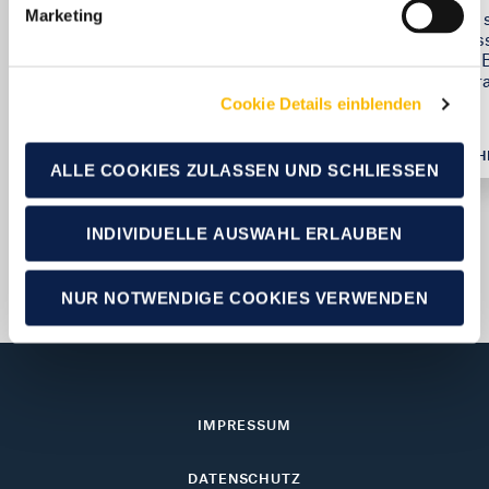
Marketing
Der Caravaning Industrie Verband e.V.
Ein 
(CIVD) vertritt seit 1962 die Interessen
Auss
des industriellen Zweigs der Caravaning-
die 
Branche.
Cara
Cookie Details einblenden
MEHR ERFAHREN
MEH
ALLE COOKIES ZULASSEN UND SCHLIESSEN
INDIVIDUELLE AUSWAHL ERLAUBEN
NUR NOTWENDIGE COOKIES VERWENDEN
IMPRESSUM
DATENSCHUTZ