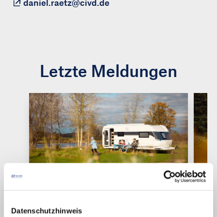
daniel.raetz@civd.de
Letzte Meldungen
19.01.2026
19.0
Datenschutzhinweis