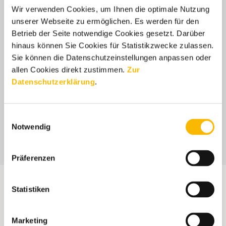
Über 94.000
Üb
Wir verwenden Cookies, um Ihnen die optimale Nutzung
Neuzulassungen:
Ne
unserer Webseite zu ermöglichen. Es werden für den
Deutsche Caravaning-
Eu
Betrieb der Seite notwendige Cookies gesetzt. Darüber
Industrie zieht positive
Ma
hinaus können Sie Cookies für Statistikzwecke zulassen.
Jahresbilanz
und
Sie können die Datenschutzeinstellungen anpassen oder
allen Cookies direkt zustimmen.
Zur
Datenschutzerklärung
.
MEHR ERFAHREN
MEH
Einwilligungsauswahl
Notwendig
Präferenzen
Marketing & Public
Statistiken
Relations
Marketing