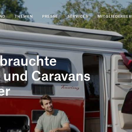
ND
THEMEN
PRESSE
SERVICES
MITGLIEDERBER
ebrauchte
 und Caravans
er