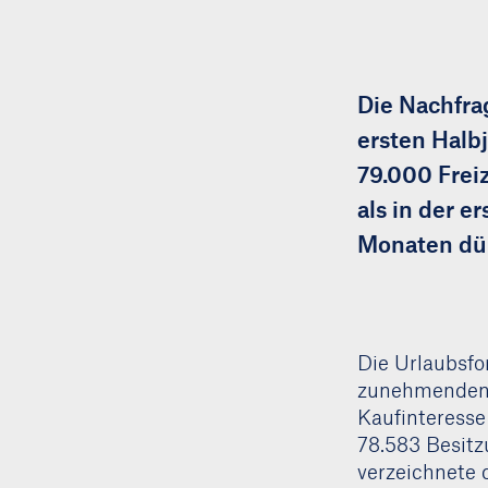
Die Nachfra
ersten Halb
79.000 Frei
als in der 
Monaten dür
Die Urlaubsfo
zunehmenden B
Kaufinteresse
78.583 Besit
verzeichnete 