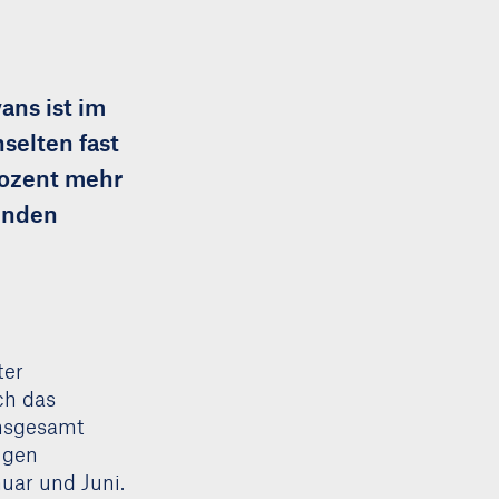
ans ist im
selten fast
rozent mehr
menden
ter
ch das
Insgesamt
ugen
uar und Juni.