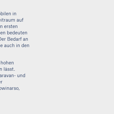
bilen in
eitraum auf
n ersten
gen bedeuten
Der Bedarf an
te auch in den
 hohen
 lässt.
Caravan- und
er
owinarso,