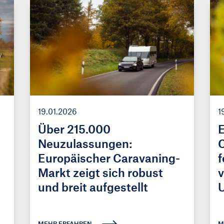
19.01.2026
1
Über 215.000
E
Neuzulassungen:
C
Europäischer Caravaning-
f
Markt zeigt sich robust
v
und breit aufgestellt
MEHR ERFAHREN
M