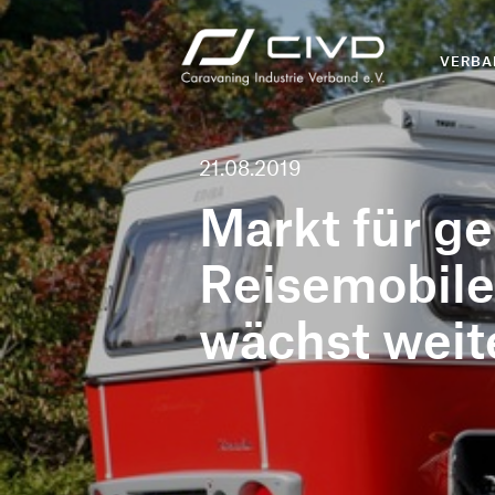
VERBA
21.08.2019
Markt für g
Reisemobile
wächst weit