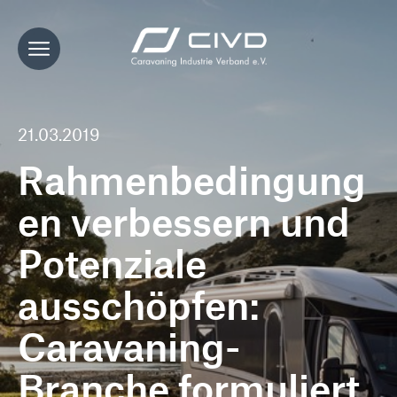
21.03.2019
Rahmenbedingung
en verbessern und
Potenziale
ausschöpfen:
Caravaning-
Branche formuliert