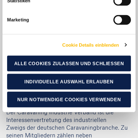
Statistiken
Pressekontakt:
Marc Dreckmeier
Marketing
Leiter Marketing & PR
Tel: 069-704039-18
Fax: 069-704039-24
Cookie Details einblenden
marc.dreckmeier@civd.de
Daniel Rätz
ALLE COOKIES ZULASSEN UND SCHLIESSEN
Referent Marketing & PR
Tel: 069-704039-28
INDIVIDUELLE AUSWAHL ERLAUBEN
Fax: 069-704039-24
daniel.raetz@civd.de
NUR NOTWENDIGE COOKIES VERWENDEN
Caravaning Industrie Verband e. V. (CIVD)
Der Caravaning Industrie Verband ist die
Interessenvertretung des industriellen
Zweigs der deutschen Caravaningbranche. Zu
seinen Mitgliedern zählen neben