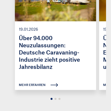
19.01.2026
19.0
Über 94.000
Üb
Neuzulassungen:
Ne
Deutsche Caravaning-
Eu
Industrie zieht positive
Ma
Jahresbilanz
und
MEHR ERFAHREN
MEH