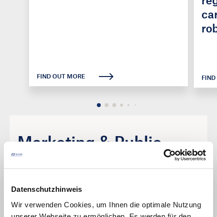
re
ca
ro
FIND OUT MORE
FIND
Marketing & Public
Relations
Datenschutzhinweis
Wir verwenden Cookies, um Ihnen die optimale Nutzung
unserer Webseite zu ermöglichen. Es werden für den