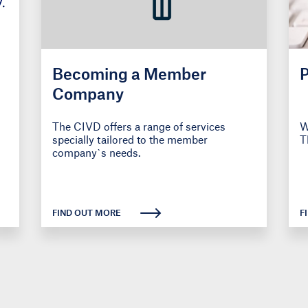
Becoming a Member
P
Company
The CIVD offers a range of services
W
specially tailored to the member
T
company`s needs.
FIND OUT MORE
F